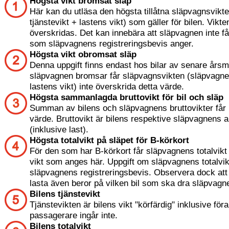
Högsta vikt bromsat släp
Här kan du utläsa den högsta tillåtna släpvagnsvikt
tjänstevikt + lastens vikt) som gäller för bilen. Vikten
överskridas. Det kan innebära att släpvagnen inte f
som släpvagnens registreringsbevis anger.
Högsta vikt obromsat släp
Denna uppgift finns endast hos bilar av senare årsm
släpvagnen bromsar får släpvagnsvikten (släpvagnen
lastens vikt) inte överskrida detta värde.
Högsta sammanlagda bruttovikt för bil och släp
Summan av bilens och släpvagnens bruttovikter får i
värde. Bruttovikt är bilens respektive släpvagnens ak
(inklusive last).
Högsta totalvikt på släpet för B-körkort
För den som har B-körkort får släpvagnens totalvikt 
vikt som anges här. Uppgift om släpvagnens totalvik
släpvagnens registreringsbevis. Observera dock att
lasta även beror på vilken bil som ska dra släpvagne
Bilens tjänstevikt
Tjänstevikten är bilens vikt "körfärdig" inklusive för
passagerare ingår inte.
Bilens totalvikt