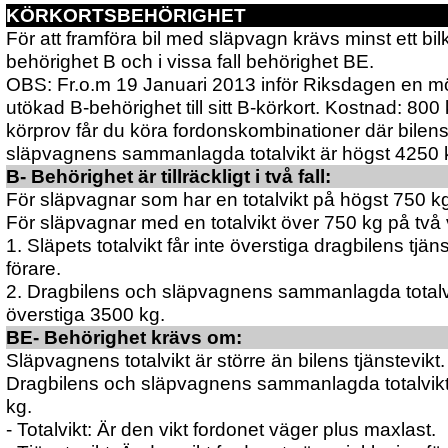
KÖRKORTSBEHÖRIGHET
För att framföra bil med släpvagn krävs minst ett bi
behörighet B och i vissa fall behörighet BE.
OBS: Fr.o.m 19 Januari 2013 inför Riksdagen en möjl
utökad B-behörighet till sitt B-körkort. Kostnad: 800
körprov får du köra fordonskombinationer där bilen
släpvagnens sammanlagda totalvikt är högst 4250 
B- Behörighet är tillräckligt i två fall:
För släpvagnar som har en totalvikt på högst 750 k
För släpvagnar med en totalvikt över 750 kg på två v
1. Släpets totalvikt får inte överstiga dragbilens tjän
förare.
2. Dragbilens och släpvagnens sammanlagda totalvik
överstiga 3500 kg.
BE- Behörighet krävs om:
Släpvagnens totalvikt är större än bilens tjänstevikt.
Dragbilens och släpvagnens sammanlagda totalvikt
kg.
- Totalvikt: Är den vikt fordonet väger plus maxlast.