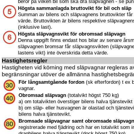
beror på vilken bil som ska dra släpvagnen - se pun
Högsta sammanlagda bruttovikt för bil och släp
Summan av bilens och släpvagnens bruttovikter får i
värde. Bruttovikten är bilens respektive släpvagnens
(inklusive last).
Högsta släpvagnsvikt för obromsad släpvagn
Denna uppgift finns endast hos bilar av senare års
släpvagnen bromsar får släpvagnsvikten (släpvagne
lastens vikt) inte överskrida detta värde.
Hastighetsregler
Hastigheten vid körning med släpvagnar regleras av
begränsningar utöver de allmänna hastighetsbegrä
För långsamtgående fordon
(sk efterfordon) t ex
vagnar.
Obromsad släpvagn
(totalvikt högst 750 kg)
a) om totalvikten överstiger bilens halva tjänstevikt 
b) om släp- eller husvagnen är olastad och tjänstev
bilens halva tjänstevikt.
Bromsade släpvagnar samt obromsade släpvagn
registrerade med fjädring och har en totalvikt som i
dragbilens halva tjänstevikt (dock högst 750 kg).